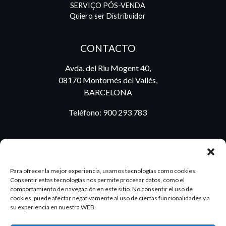
SERVIÇO PÓS-VENDA
Quiero ser Distribuidor
CONTACTO
Avda. del Riu Mogent 40,
08170 Montornés del Vallés,
BARCELONA
Teléfono:
900 293 783
BLOG
Para ofrecer la mejor experiencia, usamos tecnologías como cookies.
Consentir estas tecnologías nos permite procesar datos, como el
comportamiento de navegación en este sitio. No consentir el uso de
cookies, puede afectar negativamente al uso de ciertas funcionalidades y a
ES
PT
su experiencia en nuestra WEB.