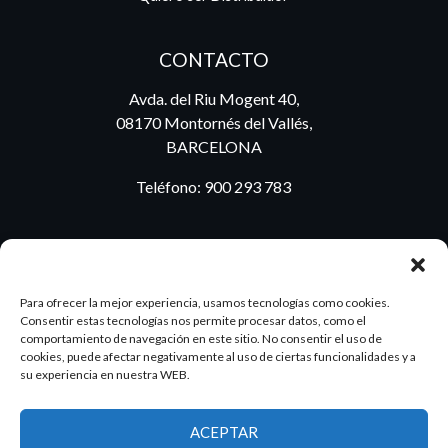
CONTACTO
Avda. del Riu Mogent 40,
08170 Montornés del Vallés,
BARCELONA
Teléfono:
900 293 783
BLOG
Para ofrecer la mejor experiencia, usamos tecnologías como cookies.
Consentir estas tecnologías nos permite procesar datos, como el
comportamiento de navegación en este sitio. No consentir el uso de
cookies, puede afectar negativamente al uso de ciertas funcionalidades y a
ES
PT
su experiencia en nuestra WEB.
ACEPTAR