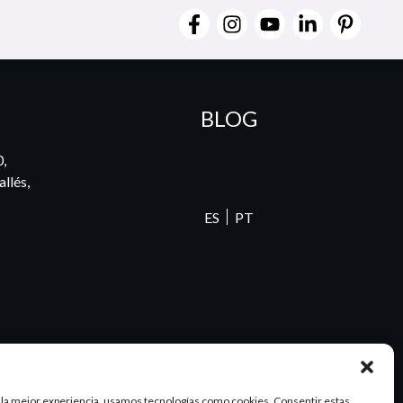
BLOG
0,
llés,
ES
PT
 la mejor experiencia, usamos tecnologías como cookies. Consentir estas