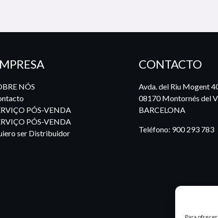
MPRESA
CONTACTO
OBRE NÓS
Avda. del Riu Mogent 4
ntacto
08170 Montornés del Va
ERVIÇO PÓS-VENDA
BARCELONA
ERVIÇO PÓS-VENDA
Teléfono:
900 293 783
iero ser Distribuidor
Para ofrecer