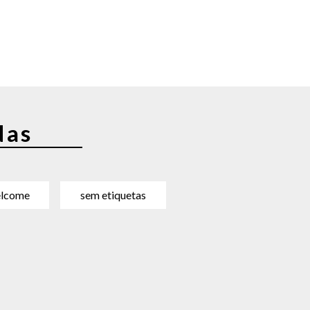
das
lcome
sem etiquetas