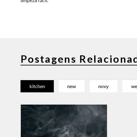
limpeza fácil.
Postagens Relaciona
kitchen
new
novy
we