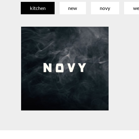
kitchen
new
novy
we