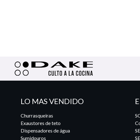
LO MAS VENDIDO
E
Churrasqueiras
S
Exaustores de teto
Co
Dispensadores de água
S
Sumidouros
S