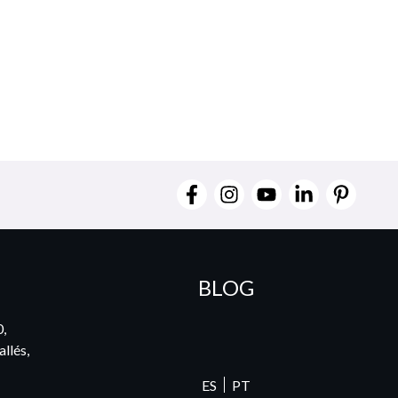
BLOG
0,
llés,
ES
PT