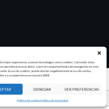
 la mejor experiencia, usamos tecnologías como cookies. Consentir estas
nos permite procesar datos, como el comportamiento de navegación en este
nsentir el uso de cookies, puede afectar negativamente al uso de ciertas
des y a su experiencia en nuestra WEB.
Diseño y SEO
@pixeladas.es
EPTAR
DENEGAR
VER PREFERENCIAS
Política de cookies
Política de privacidad