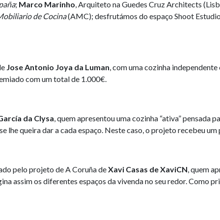
spaña
;
Marco Marinho
, Arquiteto na Guedes Cruz Architects (Lis
Mobiliario de Cocina
(AMC); desfrutámos do espaço Shoot Estudios
de
Jose Antonio Joya da Luman
, com uma cozinha independente 
premiado com um total de 1.000€.
García da Clysa
, quem apresentou uma cozinha “ativa” pensada pa
se lhe queira dar a cada espaço. Neste caso, o projeto recebeu u
zado pelo projeto de A Coruña de
Xavi Casas de XaviCN
, quem ap
igina assim os diferentes espaços da vivenda no seu redor. Como p