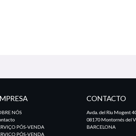
MPRESA
CONTACTO
OBRE NÓS
Avda. del Riu Mogent 4
ntacto
08170 Montornés del Va
ERVIÇO PÓS-VENDA
BARCELONA
ERVIÇO PÓS-VENDA