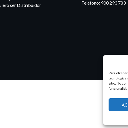
Teléfono:
900 293 783
iero ser Distribuidor
Para ofrecer
tecnologías 
sitio. No co
funcionalida
AC