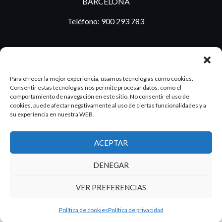
BARCELONA
Teléfono:
900 293 783
BLOG
Para ofrecer la mejor experiencia, usamos tecnologías como cookies.
Consentir estas tecnologías nos permite procesar datos, como el
comportamiento de navegación en este sitio. No consentir el uso de
cookies, puede afectar negativamente al uso de ciertas funcionalidades y a
ES
PT
su experiencia en nuestra WEB.
ACEPTAR
2026 Dake. Todos los derechos reservados.
DENEGAR
Diseño y SEO
@pixeladas.es
VER PREFERENCIAS
Política de cookies
Política de privacidad