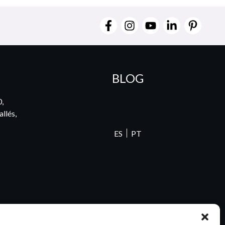
BLOG
0,
llés,
ES
PT