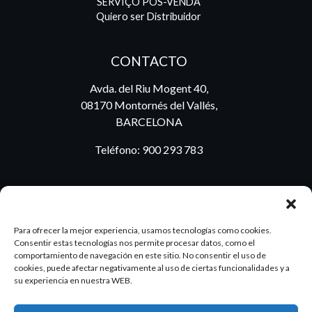
SERVIÇO PÓS-VENDA
Quiero ser Distribuidor
CONTACTO
Avda. del Riu Mogent 40,
08170 Montornés del Vallés,
BARCELONA
Teléfono:
900 293 783
BLOG
Para ofrecer la mejor experiencia, usamos tecnologías como cookies.
Consentir estas tecnologías nos permite procesar datos, como el
comportamiento de navegación en este sitio. No consentir el uso de
cookies, puede afectar negativamente al uso de ciertas funcionalidades y a
ES
PT
su experiencia en nuestra WEB.