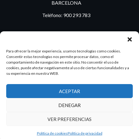
BARCELONA
Teléfono:
900 293 783
BLOG
Para ofrecer la mejor experiencia, usamos tecnologías como cookies.
Consentir estas tecnologías nos permite procesar datos, como el
comportamiento de navegación en este sitio. No consentir el uso de
cookies, puede afectar negativamente al uso de ciertas funcionalidades y a
ES
PT
su experiencia en nuestra WEB.
ACEPTAR
2026 Dake. Todos los derechos reservados.
DENEGAR
Diseño y SEO
@pixeladas.es
VER PREFERENCIAS
Política de cookies
Política de privacidad