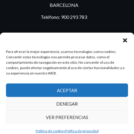
BARCELONA
Teléfono:
900 293 783
BLOG
Para ofrecer la mejor experiencia, usamos tecnologías como cookies.
Consentir estas tecnologías nos permite procesar datos, como el
comportamiento de navegación en este sitio. No consentir el uso de
cookies, puede afectar negativamente al uso de ciertas funcionalidades y a
ES
PT
su experiencia en nuestra WEB.
ACEPTAR
2026 Dake. Todos los derechos reservados.
DENEGAR
Diseño y SEO
@pixeladas.es
VER PREFERENCIAS
Política de cookies
Política de privacidad