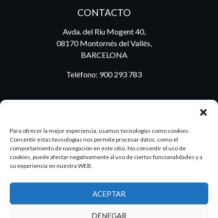
CONTACTO
Avda. del Riu Mogent 40,
08170 Montornés del Vallés,
BARCELONA
Teléfono:
900 293 783
BLOG
Para ofrecer la mejor experiencia, usamos tecnologías como cookies.
Consentir estas tecnologías nos permite procesar datos, como el
comportamiento de navegación en este sitio. No consentir el uso de
cookies, puede afectar negativamente al uso de ciertas funcionalidades y a
ES
PT
su experiencia en nuestra WEB.
ACEPTAR
2026 Dake. Todos los derechos reservados.
DENEGAR