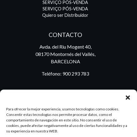
SERVIÇO PÓS-VENDA
SERVIÇO PÓS-VENDA
Quiero ser Distribuidor
CONTACTO
Avda. del Riu Mogent 40,
08170 Montornés del Vallés,
BARCELONA
Teléfono:
900 293 783
BLOG
Para ofrecer la mejor experiencia, usamos tecnologías como cookies.
Consentir estas tecnologías nos permite procesar datos, como el
comportamiento de navegación en este sitio. No consentir el uso de
cookies, puede afectar negativamente al uso de ciertas funcionalidades y a
ES
PT
su experiencia en nuestra WEB.