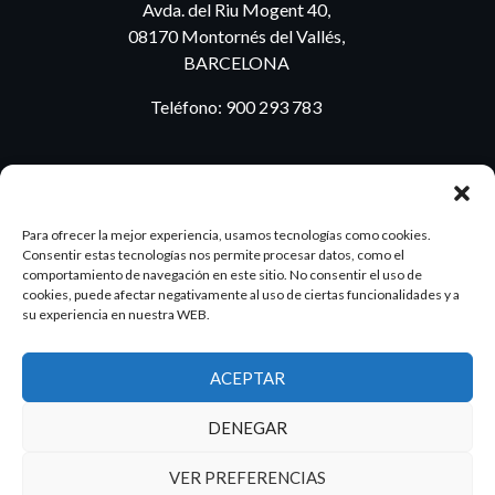
Avda. del Riu Mogent 40,
08170 Montornés del Vallés,
BARCELONA
Teléfono:
900 293 783
BLOG
Para ofrecer la mejor experiencia, usamos tecnologías como cookies.
Consentir estas tecnologías nos permite procesar datos, como el
comportamiento de navegación en este sitio. No consentir el uso de
cookies, puede afectar negativamente al uso de ciertas funcionalidades y a
ES
PT
su experiencia en nuestra WEB.
ACEPTAR
2026 Dake. Todos los derechos reservados.
DENEGAR
Diseño y SEO
@pixeladas.es
VER PREFERENCIAS