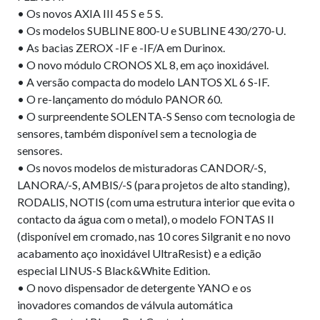
• Os novos AXIA III 45 S e 5 S.
• Os modelos SUBLINE 800-U e SUBLINE 430/270-U.
• As bacias ZEROX -IF e -IF/A em Durinox.
• O novo módulo CRONOS XL 8, em aço inoxidável.
• A versão compacta do modelo LANTOS XL 6 S-IF.
• O re-lançamento do módulo PANOR 60.
• O surpreendente SOLENTA-S Senso com tecnologia de
sensores, também disponível sem a tecnologia de
sensores.
• Os novos modelos de misturadoras CANDOR/-S,
LANORA/-S, AMBIS/-S (para projetos de alto standing),
RODALIS, NOTIS (com uma estrutura interior que evita o
contacto da água com o metal), o modelo FONTAS II
(disponível em cromado, nas 10 cores Silgranit e no novo
acabamento aço inoxidável UltraResist) e a edição
especial LINUS-S Black&White Edition.
• O novo dispensador de detergente YANO e os
inovadores comandos de válvula automática