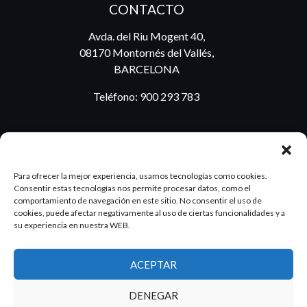
CONTACTO
Avda. del Riu Mogent 40,
08170 Montornés del Vallés,
BARCELONA
Teléfono:
900 293 783
BLOG
Para ofrecer la mejor experiencia, usamos tecnologías como cookies.
Consentir estas tecnologías nos permite procesar datos, como el
comportamiento de navegación en este sitio. No consentir el uso de
cookies, puede afectar negativamente al uso de ciertas funcionalidades y a
ES
PT
su experiencia en nuestra WEB.
ACEPTAR
2026 Dake. Todos los derechos reservados.
DENEGAR