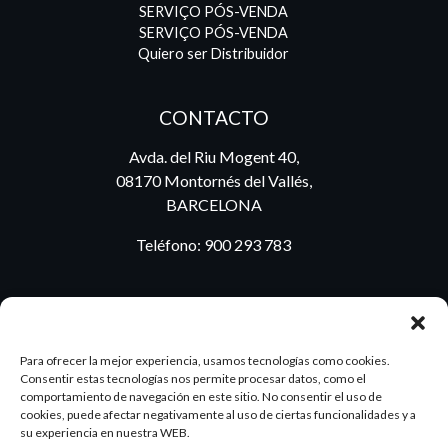
SERVIÇO PÓS-VENDA
SERVIÇO PÓS-VENDA
Quiero ser Distribuidor
CONTACTO
Avda. del Riu Mogent 40,
08170 Montornés del Vallés,
BARCELONA
Teléfono:
900 293 783
BLOG
Para ofrecer la mejor experiencia, usamos tecnologías como cookies.
Consentir estas tecnologías nos permite procesar datos, como el
comportamiento de navegación en este sitio. No consentir el uso de
cookies, puede afectar negativamente al uso de ciertas funcionalidades y a
ES
PT
su experiencia en nuestra WEB.