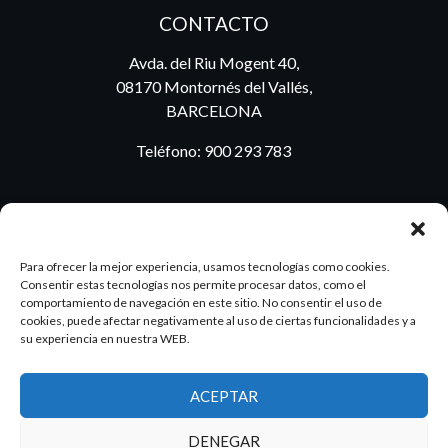
CONTACTO
Avda. del Riu Mogent 40,
08170 Montornés del Vallés,
BARCELONA
Teléfono:
900 293 783
BLOG
Para ofrecer la mejor experiencia, usamos tecnologías como cookies.
Consentir estas tecnologías nos permite procesar datos, como el
comportamiento de navegación en este sitio. No consentir el uso de
cookies, puede afectar negativamente al uso de ciertas funcionalidades y a
ES
PT
su experiencia en nuestra WEB.
ACEPTAR
2026 Dake. Todos los derechos reservados.
DENEGAR