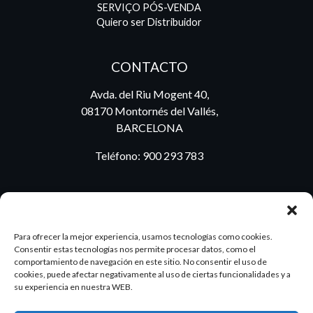
SERVIÇO PÓS-VENDA
Quiero ser Distribuidor
CONTACTO
Avda. del Riu Mogent 40,
08170 Montornés del Vallés,
BARCELONA
Teléfono:
900 293 783
BLOG
Para ofrecer la mejor experiencia, usamos tecnologías como cookies.
Consentir estas tecnologías nos permite procesar datos, como el
comportamiento de navegación en este sitio. No consentir el uso de
cookies, puede afectar negativamente al uso de ciertas funcionalidades y a
ES
PT
su experiencia en nuestra WEB.