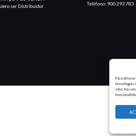
Teléfono:
900 293 783
iero ser Distribuidor
Para ofrecer
tecnologías 
sitio. No co
funcionalida
AC