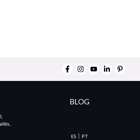
BLOG
0,
llés,
ES
PT