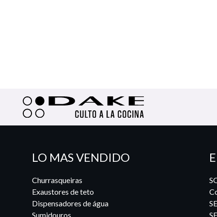
LO MAS VENDIDO
E
Churrasqueiras
S
Exaustores de teto
Co
Dispensadores de água
S
Sumidouros
S