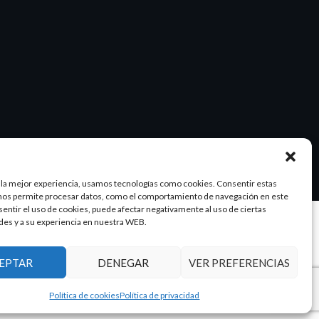
 la mejor experiencia, usamos tecnologías como cookies. Consentir estas
nos permite procesar datos, como el comportamiento de navegación en este
nsentir el uso de cookies, puede afectar negativamente al uso de ciertas
des y a su experiencia en nuestra WEB.
Diseño y SEO
@pixeladas.es
EPTAR
DENEGAR
VER PREFERENCIAS
Política de cookies
Política de privacidad