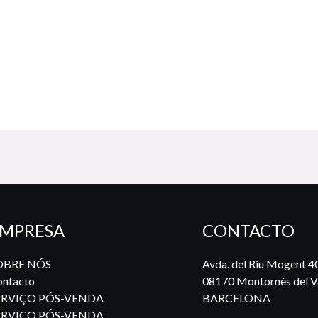
MPRESA
CONTACTO
OBRE NÓS
Avda. del Riu Mogent 4
ntacto
08170 Montornés del Va
ERVIÇO PÓS-VENDA
BARCELONA
ERVIÇO PÓS-VENDA