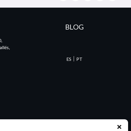
BLOG
0,
llés,
ES
PT