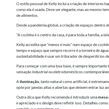
O estilo pessoal de Kelly inclui a criação de interiores 
como ela é usada. Deve ser elegante, mas ao mesmo temp
de alimentos.
Desde a pandemia global, a criação de espaços dentro d
“A cozinha é o centro da casa, é para toda a família, a 
Kelly acredita que “menos é mais” num espaço de cozinha
tempo e espaço que sempre recorre é a torneira de água 
sustentabilidade é usar um triturador de desperdícios d
Para começar com uma boa base, é sempre importante 
sensação industrial ou eletrodomésticos contemporâne
A
iluminação
, tanto natural como artificial, é extrema
opte por janelas altas e abertas que deixem entrar luz ao
Outra dica que Kelly recomenda é introduzir uma
mesa 
e apreciado e o design deve refletir isso. Detalhes co
convida-o a aproximar-se.