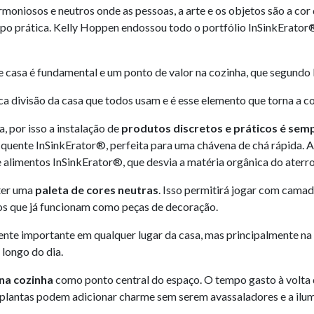
harmoniosos e neutros onde as pessoas, a arte e os objetos são a cor 
o prática. Kelly Hoppen endossou todo o portfólio InSinkErator® 
e casa é fundamental e um ponto de valor na cozinha, que segundo 
única divisão da casa que todos usam e é esse elemento que torna a 
, por isso a instalação de
produtos discretos e práticos é sem
quente InSinkErator®, perfeita para uma chávena de chá rápida. A
e alimentos InSinkErator®, que desvia a matéria orgânica do aterr
ter uma
paleta de cores neutras
. Isso permitirá jogar com cama
os que já funcionam como peças de decoração.
mente importante em qualquer lugar da casa, mas principalmente na
 longo do dia.
na cozinha
como ponto central do espaço. O tempo gasto à volta 
mo plantas podem adicionar charme sem serem avassaladores e a ilu