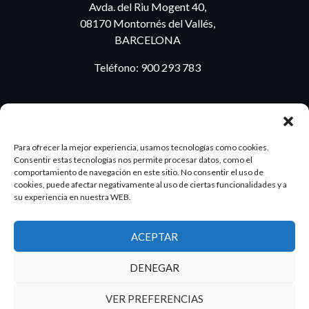
Avda. del Riu Mogent 40,
08170 Montornés del Vallés,
BARCELONA
Teléfono:
900 293 783
BLOG
Para ofrecer la mejor experiencia, usamos tecnologías como cookies.
Consentir estas tecnologías nos permite procesar datos, como el
comportamiento de navegación en este sitio. No consentir el uso de
cookies, puede afectar negativamente al uso de ciertas funcionalidades y a
ES
PT
su experiencia en nuestra WEB.
ACEPTAR
2026 Dake. Todos los derechos reservados.
DENEGAR
Diseño y SEO
@pixeladas.es
VER PREFERENCIAS