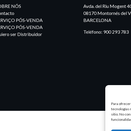
OBRE NÓS
Avda. del Riu Mogent 4
ntacto
08170 Montornés del Va
ERVIÇO PÓS-VENDA
BARCELONA
ERVIÇO PÓS-VENDA
Teléfono:
900 293 783
iero ser Distribuidor
Para ofrecer
tecnologías 
sitio. No co
funcionalida