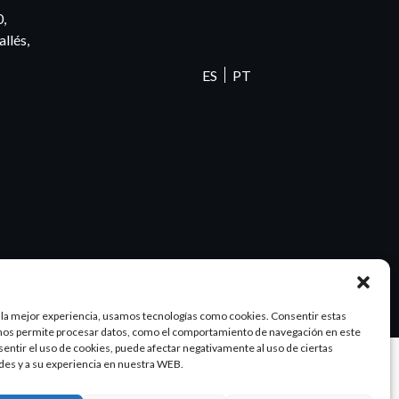
0,
llés,
ES
PT
 la mejor experiencia, usamos tecnologías como cookies. Consentir estas
nos permite procesar datos, como el comportamiento de navegación en este
nsentir el uso de cookies, puede afectar negativamente al uso de ciertas
des y a su experiencia en nuestra WEB.
Diseño y SEO
@pixeladas.es