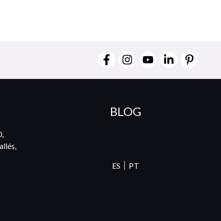
BLOG
0,
llés,
ES
PT