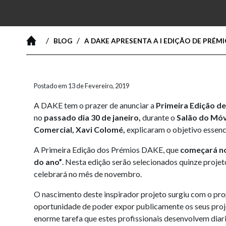
/
/
BLOG
A DAKE APRESENTA A I EDIÇÃO DE PRÉMI
Postado em 13 de Fevereiro, 2019
A DAKE tem o prazer de anunciar a
Primeira Edição d
no
passado dia 30 de janeiro,
durante o
Salão do Móv
Comercial, Xavi Colomé,
explicaram o objetivo essenc
A Primeira Edição dos Prémios DAKE, que
começará no 
do ano”
. Nesta edição serão selecionados quinze projeto
celebrará no mês de novembro.
O nascimento deste inspirador projeto surgiu com o prop
oportunidade de poder expor publicamente os seus proj
enorme tarefa que estes profissionais desenvolvem diar