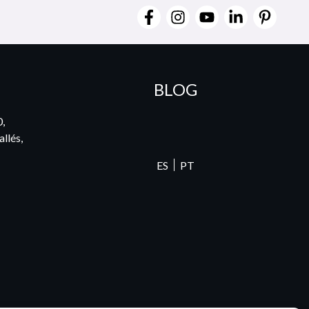
BLOG
0,
llés,
ES
PT