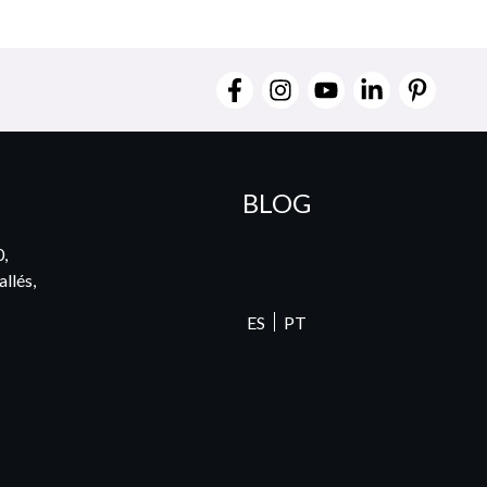
BLOG
0,
llés,
ES
PT