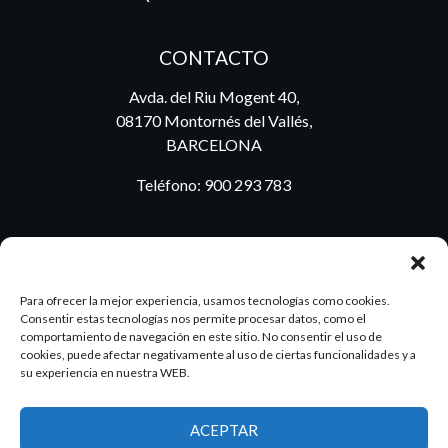
CONTACTO
Avda. del Riu Mogent 40,
08170 Montornés del Vallés,
BARCELONA
Teléfono:
900 293 783
BLOG
Para ofrecer la mejor experiencia, usamos tecnologías como cookies.
Consentir estas tecnologías nos permite procesar datos, como el
comportamiento de navegación en este sitio. No consentir el uso de
cookies, puede afectar negativamente al uso de ciertas funcionalidades y a
ES
PT
su experiencia en nuestra WEB.
ACEPTAR