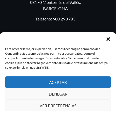
08170 Montornés del Vallés,
BARCELONA
Teléfono:
900 293 783
BLOG
Para ofrecer la mejor experiencia, usamos tecnologías como cookies.
Consentir estas tecnologías nos permite procesar datos, como el
comportamiento de navegación en este sitio. No consentir el uso de
cookies, puede afectar negativamente al uso de ciertas funcionalidades y a
ES
PT
su experiencia en nuestra WEB.
ACEPTAR
2026 Dake. Todos los derechos reservados.
DENEGAR
Diseño y SEO
@pixeladas.es
VER PREFERENCIAS