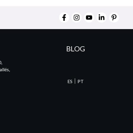
BLOG
0,
llés,
ES
PT