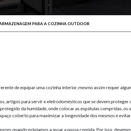
O E ARMAZENAGEM PARA A COZINHA OUTDOOR
ferente de equipar uma cozinha interior, mesmo assim requer algun
s, artigos para servir e eletrodomésticos que se devem proteger 
otegido da humidade, onde colocar as espátulas compridas, os ute
spaço coberto para maximizar a longevidade dos mesmos e evitar a
nazes quando estejamos a assar a nossa comida. Por isso, devemos