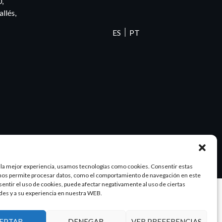
0,
llés,
ES
PT
 la mejor experiencia, usamos tecnologías como cookies. Consentir estas
nos permite procesar datos, como el comportamiento de navegación en este
nsentir el uso de cookies, puede afectar negativamente al uso de ciertas
des y a su experiencia en nuestra WEB.
Diseño y SEO
@pixeladas.es
EPTAR
DENEGAR
VER PREFERENCIAS