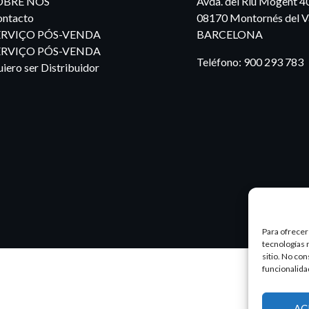
OBRE NÓS
Avda. del Riu Mogent 4
ntacto
08170 Montornés del Va
ERVIÇO PÓS-VENDA
BARCELONA
ERVIÇO PÓS-VENDA
Teléfono:
900 293 783
iero ser Distribuidor
Para ofrecer
tecnologías 
sitio. No co
funcionalida
AC