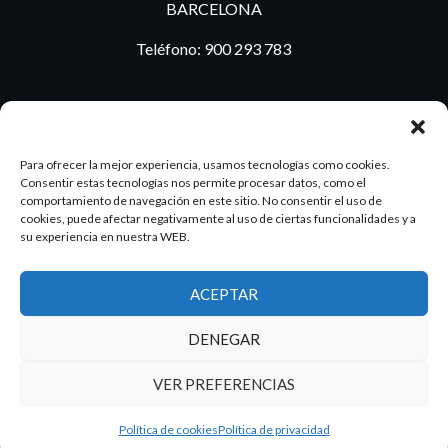
BARCELONA
Teléfono:
900 293 783
BLOG
Para ofrecer la mejor experiencia, usamos tecnologías como cookies.
Consentir estas tecnologías nos permite procesar datos, como el
comportamiento de navegación en este sitio. No consentir el uso de
cookies, puede afectar negativamente al uso de ciertas funcionalidades y a
ES
PT
su experiencia en nuestra WEB.
ACEPTAR
2026 Dake. Todos los derechos reservados.
DENEGAR
Diseño y SEO
@pixeladas.es
VER PREFERENCIAS
Política de cookies
Política de privacidad