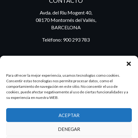
CONTACTO
Avda. del Riu Mogent 40,
08170 Montornés del Vallés,
BARCELONA
Teléfono:
900 293 783
BLOG
Para ofrecer la mejor experiencia, usamos tecnologías como cookies.
Consentir estas tecnologías nos permite procesar datos, como el
comportamiento de navegación en este sitio. No consentir el uso de
cookies, puede afectar negativamente al uso de ciertas funcionalidades y a
ES
PT
su experiencia en nuestra WEB.
ACEPTAR
2026 Dake. Todos los derechos reservados.
DENEGAR
Diseño y SEO
@pixeladas.es