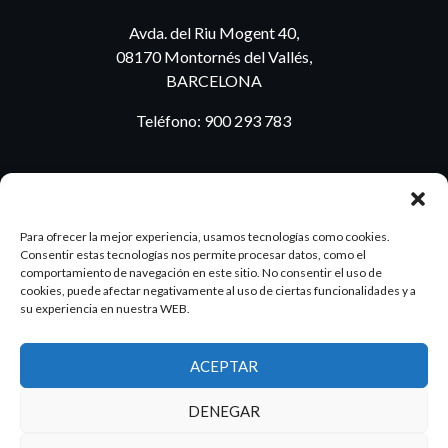
Avda. del Riu Mogent 40,
08170 Montornés del Vallés,
BARCELONA
Teléfono:
900 293 783
BLOG
Para ofrecer la mejor experiencia, usamos tecnologías como cookies.
Consentir estas tecnologías nos permite procesar datos, como el
comportamiento de navegación en este sitio. No consentir el uso de
cookies, puede afectar negativamente al uso de ciertas funcionalidades y a
ES
PT
su experiencia en nuestra WEB.
ACEPTAR
2026 Dake. Todos los derechos reservados.
DENEGAR
Diseño y SEO
@pixeladas.es