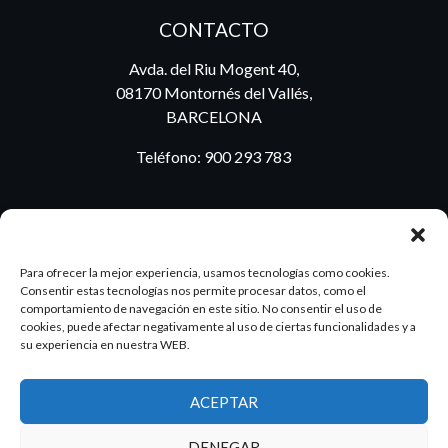
CONTACTO
Avda. del Riu Mogent 40,
08170 Montornés del Vallés,
BARCELONA
Teléfono:
900 293 783
BLOG
Para ofrecer la mejor experiencia, usamos tecnologías como cookies.
Consentir estas tecnologías nos permite procesar datos, como el
comportamiento de navegación en este sitio. No consentir el uso de
cookies, puede afectar negativamente al uso de ciertas funcionalidades y a
ES
PT
su experiencia en nuestra WEB.
ACEPTAR
2026 Dake. Todos los derechos reservados.
DENEGAR