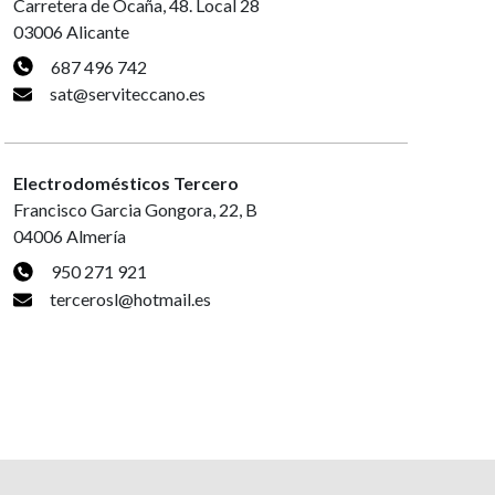
Carretera de Ocaña, 48. Local 28
03006 Alicante
687 496 742
sat@serviteccano.es
Electrodomésticos Tercero
Francisco Garcia Gongora, 22, B
04006 Almería
950 271 921
tercerosl@hotmail.es
Tecnicservei AB
Avda. Santa Coloma, 69 Bajos
AD500 Andorra la Vella
+37 68 12 355