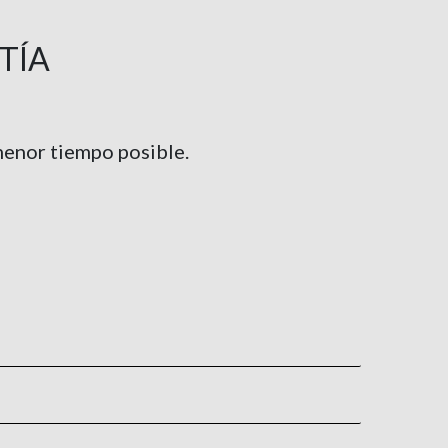
info@tecnicservei.com
TÍA
Sat Allonca
Ada. Mar nº 9 bajos
33011 Oviedo
 menor tiempo posible.
985 291 467
allonca@satallonca.es
Aveirosate
Rua General Costa Cascais, 111
3800-192 Aveiro
+351 234 316 810
geral@aveirosate.pt