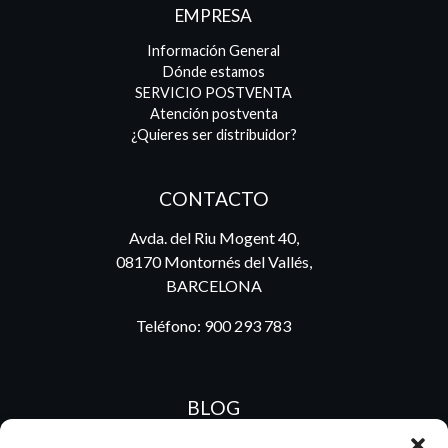
EMPRESA
Información General
Dónde estamos
SERVICIO POSTVENTA
Atención postventa
¿Quieres ser distribuidor?
CONTACTO
Avda. del Riu Mogent 40,
08170 Montornés del Vallés,
BARCELONA
Teléfono:
900 293 783
BLOG