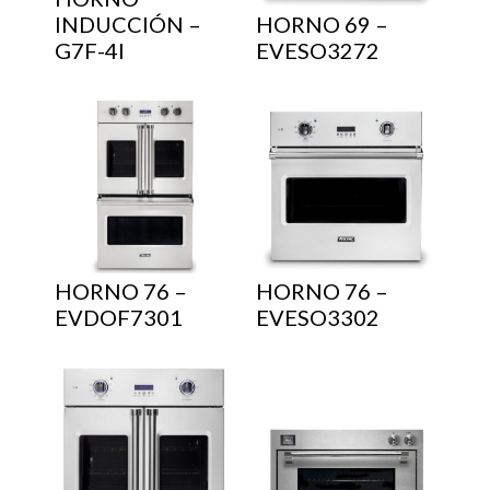
INDUCCIÓN –
HORNO 69 –
G7F-4I
EVESO3272
HORNO 76 –
HORNO 76 –
EVDOF7301
EVESO3302