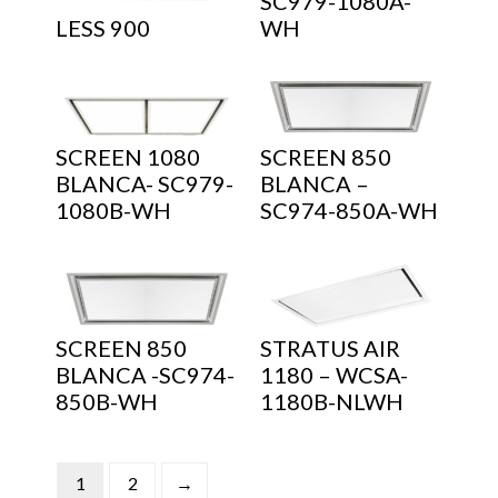
SC979-1080A-
LESS 900
WH
SCREEN 1080
SCREEN 850
BLANCA- SC979-
BLANCA –
1080B-WH
SC974-850A-WH
SCREEN 850
STRATUS AIR
BLANCA -SC974-
1180 – WCSA-
850B-WH
1180B-NLWH
1
2
→