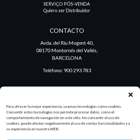
SERVIÇO PÓS-VENDA
Quiero ser Distribuidor
CONTACTO
Avda. del Riu Mogent 40,
08170 Montornés del Vallés,
BARCELONA
Teléfono:
900 293 783
BLOG
Para ofrecer la mejor experiencia, usamos tecnologías como cookies.
Consentir estas tecnologías nos permite procesar datos, como el
comportamiento de navegación en este sitio. No consentir el uso de
cookies, puede afectar negativamente al uso de ciertas funcionalidades y a
ES
PT
su experiencia en nuestra WEB.