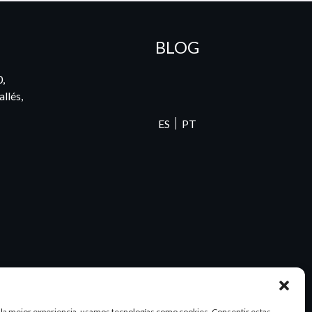
BLOG
0,
llés,
ES
PT
 la mejor experiencia, usamos tecnologías como cookies. Consentir estas