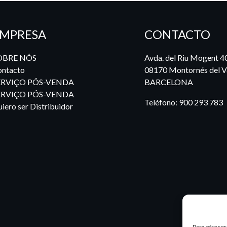
MPRESA
CONTACTO
OBRE NÓS
Avda. del Riu Mogent 4
ntacto
08170 Montornés del Va
ERVIÇO PÓS-VENDA
BARCELONA
ERVIÇO PÓS-VENDA
Teléfono:
900 293 783
iero ser Distribuidor
Para ofrecer