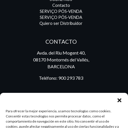
Contacto
SERVIÇO PÓS-VENDA
SERVIÇO PÓS-VENDA
Quiero ser Distribuidor
CONTACTO
Avda. del Riu Mogent 40,
08170 Montornés del Vallés,
BARCELONA
Teléfono:
900 293 783
BLOG
Para ofrecer la mejor experiencia, usamos tecnologías como cookies.
Consentir estas tecnologías nos permite procesar datos, como el
comportamiento de navegación en este sitio. No consentir el uso de
cookies, puede afectar negativamente al uso de ciertas funcionalidades y a