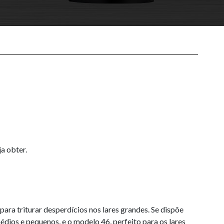
a obter.
para triturar desperdícios nos lares grandes. Se dispõe
dios e pequenos, e o modelo 46, perfeito para os lares