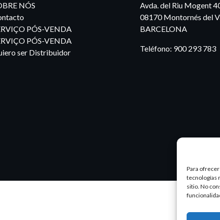
OBRE NÓS
Avda. del Riu Mogent 4
ntacto
08170 Montornés del Va
ERVIÇO PÓS-VENDA
BARCELONA
ERVIÇO PÓS-VENDA
Teléfono:
900 293 783
iero ser Distribuidor
Para ofrecer
tecnologías 
sitio. No co
funcionalida