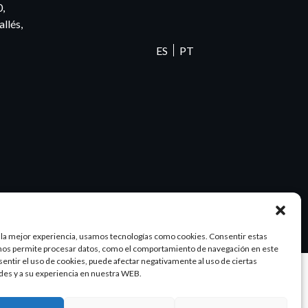
0,
llés,
ES
PT
 la mejor experiencia, usamos tecnologías como cookies. Consentir estas
nos permite procesar datos, como el comportamiento de navegación en este
nsentir el uso de cookies, puede afectar negativamente al uso de ciertas
des y a su experiencia en nuestra WEB.
Diseño y SEO
@pixeladas.es