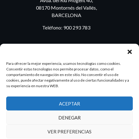
Avda. del Riu Mogent 40,
08170 Montornés del Vallés,
BARCELONA
Teléfono:
900 293 783
BLOG
Para ofrecer la mejor experiencia, usamos tecnologías como cookies.
Consentir estas tecnologías nos permite procesar datos, como el
comportamiento de navegación en este sitio. No consentir el uso de
cookies, puede afectar negativamente al uso de ciertas funcionalidades y a
ES
PT
su experiencia en nuestra WEB.
ACEPTAR
2026 Dake. Todos los derechos reservados.
DENEGAR
Diseño y SEO
@pixeladas.es
VER PREFERENCIAS