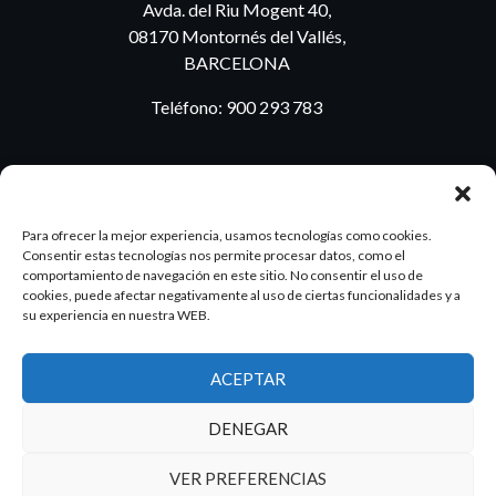
Avda. del Riu Mogent 40,
08170 Montornés del Vallés,
BARCELONA
Teléfono:
900 293 783
BLOG
Para ofrecer la mejor experiencia, usamos tecnologías como cookies.
Consentir estas tecnologías nos permite procesar datos, como el
comportamiento de navegación en este sitio. No consentir el uso de
cookies, puede afectar negativamente al uso de ciertas funcionalidades y a
ES
PT
su experiencia en nuestra WEB.
ACEPTAR
2026 Dake. Todos los derechos reservados.
DENEGAR
Diseño y SEO
@pixeladas.es
VER PREFERENCIAS