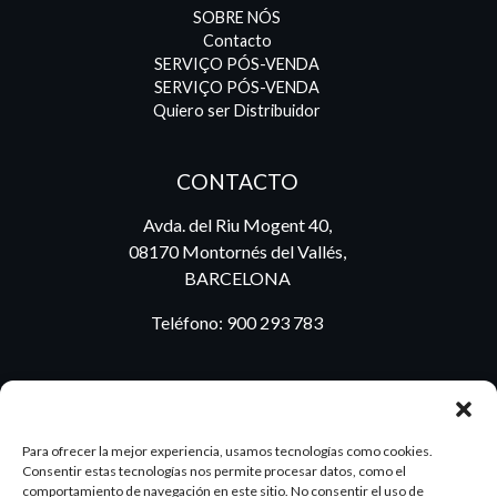
SOBRE NÓS
Contacto
SERVIÇO PÓS-VENDA
SERVIÇO PÓS-VENDA
Quiero ser Distribuidor
CONTACTO
Avda. del Riu Mogent 40,
08170 Montornés del Vallés,
BARCELONA
Teléfono:
900 293 783
BLOG
Para ofrecer la mejor experiencia, usamos tecnologías como cookies.
Consentir estas tecnologías nos permite procesar datos, como el
comportamiento de navegación en este sitio. No consentir el uso de