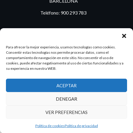
BARCELONA
Teléfono:
900 293 783
BLOG
Para ofrecer la mejor experiencia, usamos tecnologías como cookies.
Consentir estas tecnologías nos permite procesar datos, como el
comportamiento de navegación en este sitio. No consentir el uso de
cookies, puede afectar negativamente al uso de ciertas funcionalidades y a
ES
PT
su experiencia en nuestra WEB.
ACEPTAR
2026 Dake. Todos los derechos reservados.
DENEGAR
Diseño y SEO
@pixeladas.es
VER PREFERENCIAS
Política de cookies
Política de privacidad