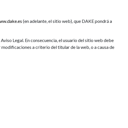
|
ECAMBIOS
BLOG
ES
PT
AREA PROFESIONAL
www.dake.es
(en adelante, el sitio web), que DAKE pondrá a
e Aviso Legal. En consecuencia, el usuario del sitio web debe
modificaciones a criterio del titular de la web, o a causa de