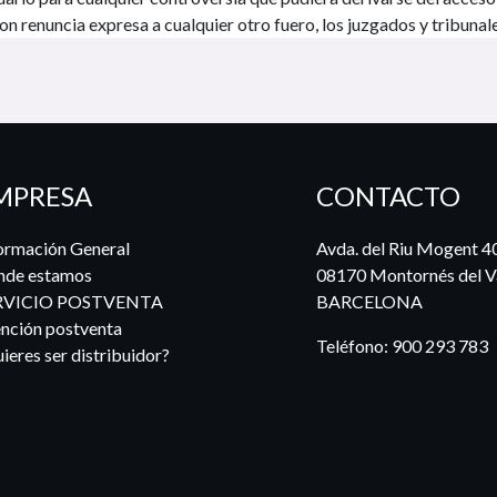
on renuncia expresa a cualquier otro fuero, los juzgados y tribuna
MPRESA
CONTACTO
ormación General
Avda. del Riu Mogent 4
nde estamos
08170 Montornés del Va
RVICIO POSTVENTA
BARCELONA
nción postventa
Teléfono:
900 293 783
ieres ser distribuidor?