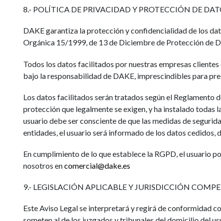
8.- POLÍTICA DE PRIVACIDAD Y PROTECCIÓN DE DA
DAKE garantiza la protección y confidencialidad de los dat
Orgánica 15/1999, de 13 de Diciembre de Protección de D
Todos los datos facilitados por nuestras empresas clientes
bajo la responsabilidad de DAKE, imprescindibles para prest
Los datos facilitados serán tratados según el Reglamento
protección que legalmente se exigen, y ha instalado todas la
usuario debe ser consciente de que las medidas de segurida
entidades, el usuario será informado de los datos cedidos, d
En cumplimiento de lo que establece la RGPD, el usuario pod
nosotros en
comercial@dake.es
9.- LEGISLACIÓN APLICABLE Y JURISDICCIÓN COMP
Este Aviso Legal se interpretará y regirá de conformidad co
someten al de los juzgados y tribunales del domicilio del us