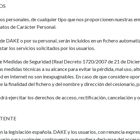
TOS
os personales, de cualquier tipo que nos proporcionen nuestras emp
atos de Carácter Personal.
 de DAKE o por su personal, serán incluidos en un fichero automat
ar los servicios solicitados por los usuarios.
 de Medidas de Seguridad (Real Decreto 1720/2007 de 21 de Diciem
s medidas técnicas a su alcance para evitar la pérdida, mal uso, al
d en Internet no son inexpugnables. En caso de que considere opor
e la finalidad del fichero y del nombre y dirección del cesionario,
rá ejercitar los derechos de acceso, rectificación, cancelación y 
ETENTE
n la legislación española. DAKE y los usuarios, con renuncia expres
uario para cualquier controversia que pudiera derivarse del acceso 