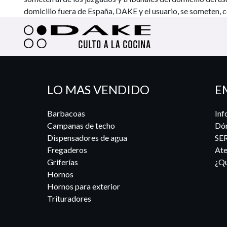
domicilio fuera de España, DAKE y el usuario, se someten, c
LO MAS VENDIDO
E
Barbacoas
Inf
Campanas de techo
Dó
Dispensadores de agua
SE
Fregaderos
Ate
Griferías
¿Qu
Hornos
Hornos para exterior
Trituradores