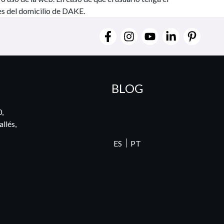
les del domicilio de DAKE.
BLOG
0,
llés,
ES
PT