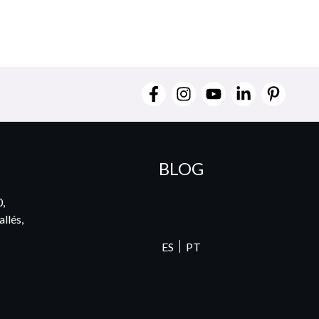
BLOG
0,
llés,
ES
PT