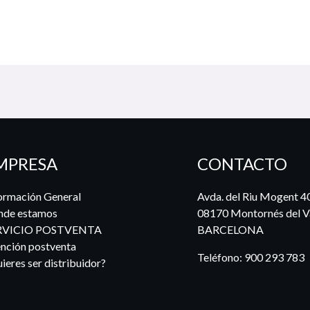
MPRESA
CONTACTO
ormación General
Avda. del Riu Mogent 4
nde estamos
08170 Montornés del Va
RVICIO POSTVENTA
BARCELONA
nción postventa
Teléfono:
900 293 783
ieres ser distribuidor?