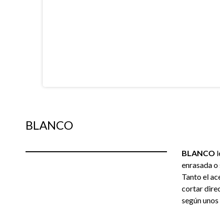
BLANCO
BLANCO
l
enrasada o 
Tanto el ac
cortar dire
según unos 