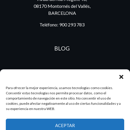
08170 Montornés del Vallés,
BARCELONA
Teléfono:
900 293 783
BLOG
ES
PT
Para ofrecer la mejor experiencia, usamos tecnologías como cookies.
Consentir estas tecnologías nos permite procesar datos, como el
comportamiento de navegación en este sitio. No consentir el uso de
2026 Dake. Todos los derechos reservados.
cookies, puede afectar negativamente al uso de ciertas funcionalidades y a
su experiencia en nuestra WEB.
Diseño y SEO
@pixeladas.es
ACEPTAR