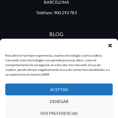
BARCELONA
Teléfono:
900 293 783
BLOG
Para ofrecer la mejor experiencia, usamos tecnologías como cookies.
Consentir estas tecnologías nos permite procesar datos, como el
ES
PT
comportamiento de navegación en este sitio. No consentir el uso de
cookies, puede afectar negativamente al uso de ciertas funcionalidades y a
su experiencia en nuestra WEB.
2026 Dake. Todos los derechos reservados.
ACEPTAR
Diseño y SEO
@pixeladas.es
DENEGAR
VER PREFERENCIAS