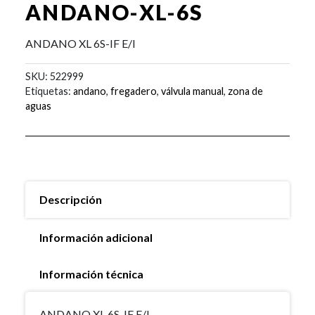
ANDANO-XL-6S
ANDANO XL 6S-IF E/I
SKU:
522999
Etiquetas:
andano
,
fregadero
,
válvula manual
,
zona de
aguas
Descripción
Información adicional
Información técnica
ANDANO XL 6S-IF E/I