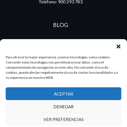
Teléfono:
900 293 783
BLOG
ES
PT
Para ofrecer la mejor experiencia, usamos tecnologías como cookies.
Consentir estas tecnologías nos permite procesar datos, como el
comportamiento de navegación en este sitio. No consentir el uso de
cookies, puede afectar negativamente al uso de ciertas funcionalidades y a
2026 Dake. Todos los derechos reservados.
su experiencia en nuestra WEB.
Diseño y SEO
@pixeladas.es
ACEPTAR
DENEGAR
VER PREFERENCIAS