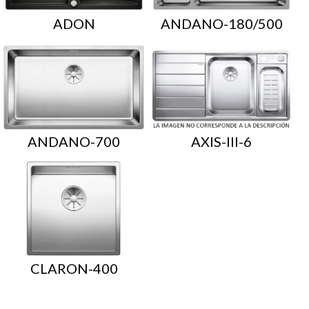
ADON
ANDANO-180/500
ANDANO-700
AXIS-III-6
CLARON-400