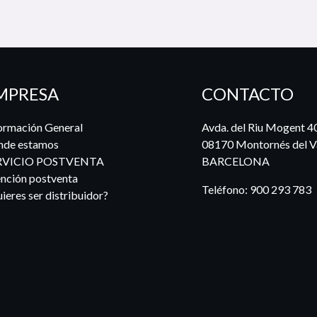
MPRESA
CONTACTO
ormación General
Avda. del Riu Mogent 4
nde estamos
08170 Montornés del Va
RVICIO POSTVENTA
BARCELONA
nción postventa
Teléfono:
900 293 783
ieres ser distribuidor?