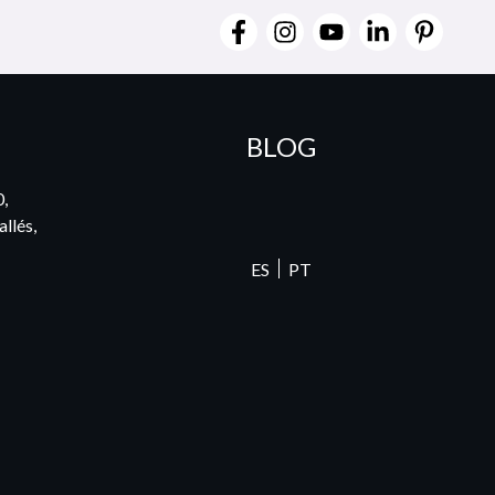
BLOG
0,
llés,
ES
PT