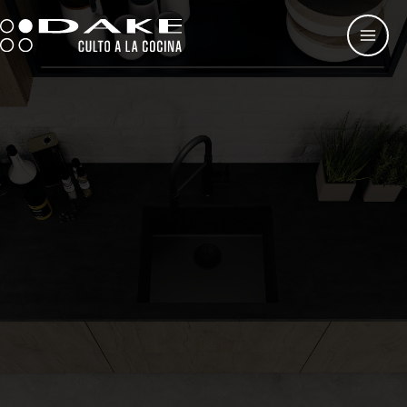
Ir
al
contenido