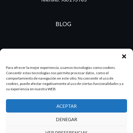
BLOG
ES
PT
Para ofrecer la mejor experiencia, usamos tecnologías como cookies.
Consentir estas tecnologías nos permite procesar datos, como el
comportamiento de navegación en este sitio. No consentir el uso de
2026 Dake. Todos los derechos reservados.
cookies, puede afectar negativamente al uso de ciertas funcionalidades y a
su experiencia en nuestra WEB.
Diseño y SEO
@pixeladas.es
ACEPTAR
DENEGAR
VER PREFERENCIAS